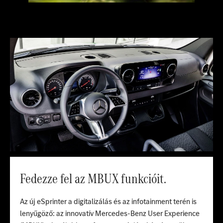
Fedezze fel az MBUX funkcióit.
Az új eSprinter a digitalizálás és az infotainment terén is
lenyűgöző: az innovatív Mercedes-Benz User Experience