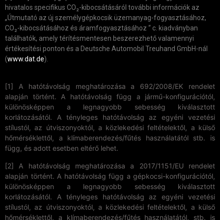
hivatalos specifikus CO₂-kibocsátásáról további információk az
„Útmutató az új személygépkocsik üzemanyag-fogyasztásához,
CO₂-kibocsátásához és áramfogyasztásához “ c. kiadványban
találhatók, amely térítésmentesen beszerezhető valamennyi
értékesítési ponton és a Deutsche Automobil Treuhand GmbH-nál
(
www.dat.de
).
[1] A hatótávolság meghatározása a 692/2008/EK rendelet
alapján történt. A hatótávolság függ a jármű-konfigurációtól,
különösképpen a legnagyobb sebesség kiválasztott
korlátozásától.
A tényleges hatótávolság az egyéni vezetési
stílustól, az útviszonyoktól, a közlekedési feltételektől, a külső
hőmérséklettől, a klímaberendezés/fűtés használatától stb. is
függ, és adott esetben eltérő lehet.
[2] A hatótávolság meghatározása a 2017/1151/EU rendelet
alapján történt. A hatótávolság függ a gépkocsi-konfigurációtól,
különösképpen a legnagyobb sebesség kiválasztott
korlátozásától. A tényleges hatótávolság az egyéni vezetési
stílustól, az útviszonyoktól, a közlekedési feltételektől, a külső
hőmérséklettől, a klímaberendezés/fűtés használatától, stb. is