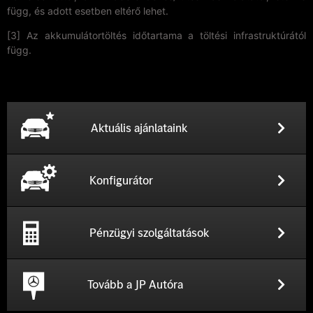
függ, és adott esetben eltérő lehet.
[3] Az akkumulátortöltés időtartama a töltési infrastruktúrától
függ.
Aktuális ajánlataink
Konfigurátor
Pénzügyi szolgáltatások
Tovább a JP Autóra