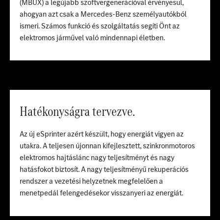
(MBUX) a legújabb szoftvergenerációval érvényesül,
ahogyan azt csak a Mercedes-Benz személyautókból
ismeri. Számos funkció és szolgáltatás segíti Önt az
elektromos járművel való mindennapi életben.
Hatékonyságra tervezve.
Az új eSprinter azért készült, hogy energiát vigyen az
utakra. A teljesen újonnan kifejlesztett, szinkronmotoros
elektromos hajtáslánc nagy teljesítményt és nagy
hatásfokot biztosít. A nagy teljesítményű rekuperációs
rendszer a vezetési helyzetnek megfelelően a
menetpedál felengedésekor visszanyeri az energiát.