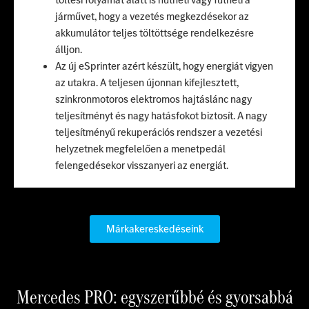
járművet, hogy a vezetés megkezdésekor az
akkumulátor teljes töltöttsége rendelkezésre
álljon.
Az új eSprinter azért készült, hogy energiát vigyen
az utakra. A teljesen újonnan kifejlesztett,
szinkronmotoros elektromos hajtáslánc nagy
teljesítményt és nagy hatásfokot biztosít. A nagy
teljesítményű rekuperációs rendszer a vezetési
helyzetnek megfelelően a menetpedál
felengedésekor visszanyeri az energiát.
Márkakereskedéseink
Mercedes PRO: egyszerűbbé és gyorsabbá