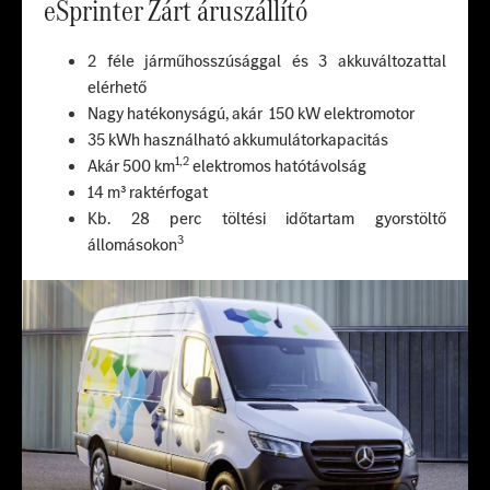
eSprinter Zárt áruszállító
2 féle járműhosszúsággal és 3 akkuváltozattal
elérhető
Nagy hatékonyságú, akár 150 kW elektromotor
35 kWh használható akkumulátorkapacitás
1,2
Akár 500 km
elektromos hatótávolság
14 m³ raktérfogat
Kb. 28 perc töltési időtartam gyorstöltő
3
állomásokon