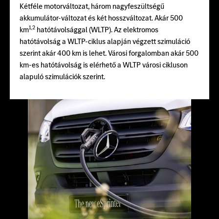
Kétféle motorváltozat, három nagyfeszültségű
akkumulátor-változat és két hosszváltozat. Akár 500
1,2
km
hatótávolsággal (WLTP). Az elektromos
hatótávolság a WLTP-ciklus alapján végzett szimuláció
szerint akár 400 km is lehet. Városi forgalomban akár 500
km-es hatótávolság is elérhető a WLTP városi cikluson
alapuló szimulációk szerint.