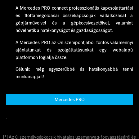
A Mercedes PRO connect professzionális kapcsolattartási
és flottamegoldásai összekapcsolják vállalkozását a
gépjárműveivel és a gépkocsivezetőivel, valamint
növelhetik a hatékonyságot és gazdaságosságot.
A Mercedes PRO az Ön szempontjából fontos valamennyi
ajánlatunkat és szolgáltatásunkat egy webalapú
platformon foglalja össze.
Célunk: még egyszerűbbé és hatékonyabbá tenni
munkanapjait!
Mercedes PRO
.
[*] Az új személygépkocsik hivatalos üzemanyag-fogyasztásáról és