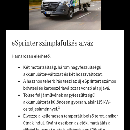
eSprinter szimplafülkés alváz
Hamarosan elérhető.
Két motorizáltság, három nagyfeszültségű
akkumulátor-változat és két hosszváltozat.
A hasznos teherbírás teszi az új eSprintert számos
bővítési és karosszériaváltozat vonzó alapjává.
Töltse fel járművének nagyfeszültségű
akkumulátorát különösen gyorsan, akár 115 kW-
3
os
teljesítménnyel.
Élvezze a kellemesen temperált belső teret, amikor
útnak indul. Kívánt esetben az előklimatizálás a
töltési folyamat alatt is hűtheti vagy fűtheti a