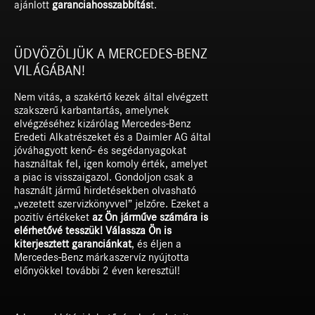
ajánlott
garanciahosszabbítás
t.
ÜDVÖZÖLJÜK A MERCEDES-BENZ
VILÁGÁBAN!
Nem vitás, a szakértő kezek által elvégzett
szakszerű karbantartás, amelynek
elvégzéséhez kizárólag Mercedes-Benz
Eredeti Alkatrészeket és a Daimler AG által
jóváhagyott kenő- és segédanyagokat
használtak fel, igen komoly érték, amelyet
a piac is visszaigazol. Gondoljon csak a
használt jármű hirdetésekben olvasható
„vezetett szervizkönyvvel” jelzőre. Ezeket a
pozitív értékeket
az Ön járműve számára is
elérhetővé tesszük! Válassza Ön is
kiterjesztett garanciánkat
, és éljen a
Mercedes-Benz márkaszervíz nyújtotta
előnyökkel további 2 éven keresztül!