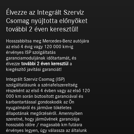
Élvezze az Integrált Szerviz
Csomag nyújtotta előnyöket
további 2 éven keresztül!
Hosszabbítsa meg Mercedes-Benz autójára
az első 4 évig vagy 120 000 km-ig
érvényes ISP szolgáltatás
garanciamoduljának időtartamát, és
élvezze
további 2 éven keresztül
a
kiegészítő javítási garanciát!
Integrált Szerviz Csomag (ISP)
szolgáltatásunk a szériafelszereltség
részeként az első 4 évben vagy az első 120
000 km során biztosított garanciával és
karbantartással gondoskodik az Ön
nyugalmáról és járműve tökéletes
állapotának megőrzéséről. Amennyiben
szeretné, hogy járművének garanciája
hosszabb időre / magasabb km futásra
érvényes legyen, úgy válassza az általunk